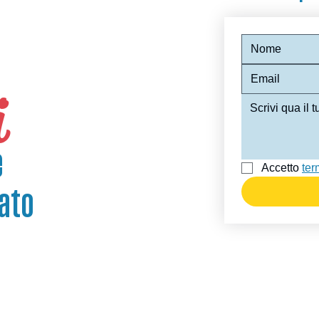
i
e
Accetto 
ter
ato