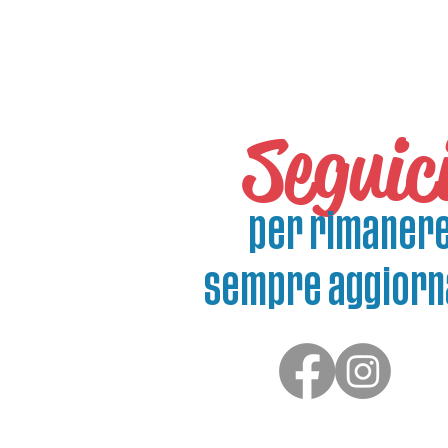
Seguic
per rimaner
sempre aggiorn