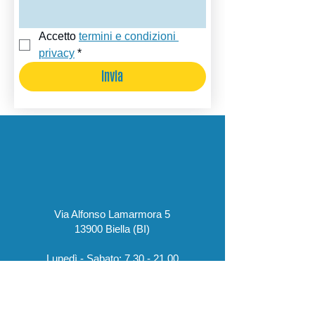
Accetto 
termini e condizioni 
privacy
*
Invia
Via Alfonso Lamarmora 5
13900 Biella (BI)
Lunedì - Sabato:
7.30 - 21.00
​Domenica:
8.00 - 20.00
Salvo diversa indicazione del