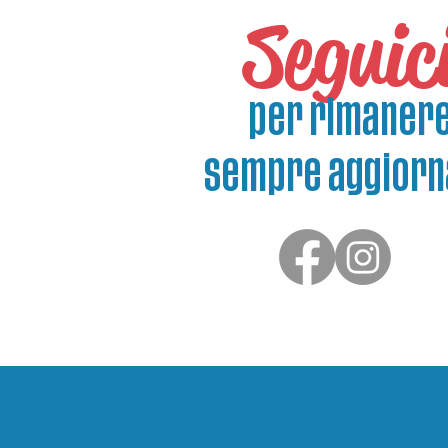
Seguic
per rimaner
sempre aggiorn