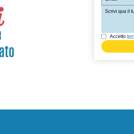
i
e
Accetto 
ter
ato