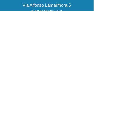
Via Alfonso Lamarmora 5
13900 Biella (BI)
Lunedì - Sabato:
7.30 - 21.00
​Domenica:
8.00 - 20.00
Salvo diversa indicazione del
singolo esercizio